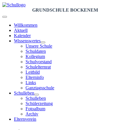
GRUNDSCHULE BOCKENEM
Willkommen
Aktuell
Kalender
Wissenswertes
Unsere Schule
Schuldaten
Kollegium
Schulvorstand
Schulelternrat
Leitbild
Elterninfo
Links
Ganztagsschule
Schulleben
Schulleben
Schülerzeitung
Fotoalbum
Archiv
Elternverein