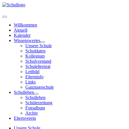
Willkommen
Aktuell
Kalender
Wissenswertes
Unsere Schule
Schuldaten
Kollegium
Schulvorstand
Schulelternrat
Leitbild
Elterninfo
Links
Ganztagsschule
Schulleben
Schulleben
Schülerzeitung
Fotoalbum
Archiv
Elternverein
Unsere Schule