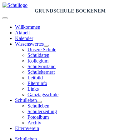
GRUNDSCHULE BOCKENEM
Willkommen
Aktuell
Kalender
Wissenswertes
Unsere Schule
Schuldaten
Kollegium
Schulvorstand
Schulelternrat
Leitbild
Elterninfo
Links
Ganztagsschule
Schulleben
Schulleben
Schülerzeitung
Fotoalbum
Archiv
Elternverein
Schulleben