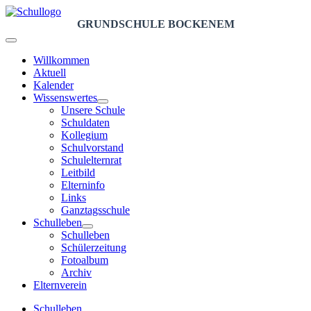
GRUNDSCHULE BOCKENEM
Willkommen
Aktuell
Kalender
Wissenswertes
Unsere Schule
Schuldaten
Kollegium
Schulvorstand
Schulelternrat
Leitbild
Elterninfo
Links
Ganztagsschule
Schulleben
Schulleben
Schülerzeitung
Fotoalbum
Archiv
Elternverein
Schulleben