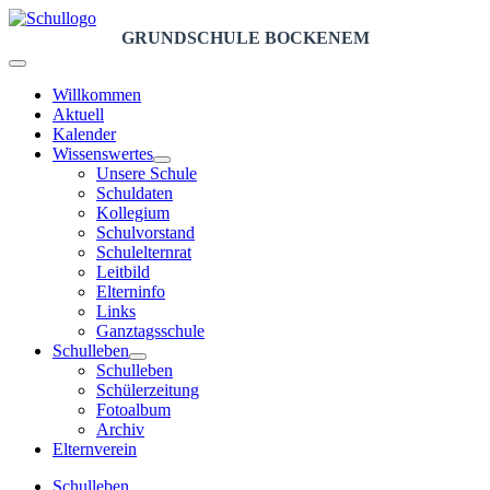
GRUNDSCHULE BOCKENEM
Willkommen
Aktuell
Kalender
Wissenswertes
Unsere Schule
Schuldaten
Kollegium
Schulvorstand
Schulelternrat
Leitbild
Elterninfo
Links
Ganztagsschule
Schulleben
Schulleben
Schülerzeitung
Fotoalbum
Archiv
Elternverein
Schulleben