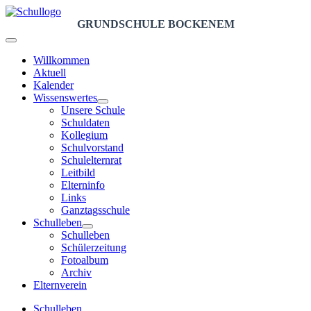
GRUNDSCHULE BOCKENEM
Willkommen
Aktuell
Kalender
Wissenswertes
Unsere Schule
Schuldaten
Kollegium
Schulvorstand
Schulelternrat
Leitbild
Elterninfo
Links
Ganztagsschule
Schulleben
Schulleben
Schülerzeitung
Fotoalbum
Archiv
Elternverein
Schulleben