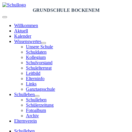
GRUNDSCHULE BOCKENEM
Willkommen
Aktuell
Kalender
Wissenswertes
Unsere Schule
Schuldaten
Kollegium
Schulvorstand
Schulelternrat
Leitbild
Elterninfo
Links
Ganztagsschule
Schulleben
Schulleben
Schülerzeitung
Fotoalbum
Archiv
Elternverein
Schulleben