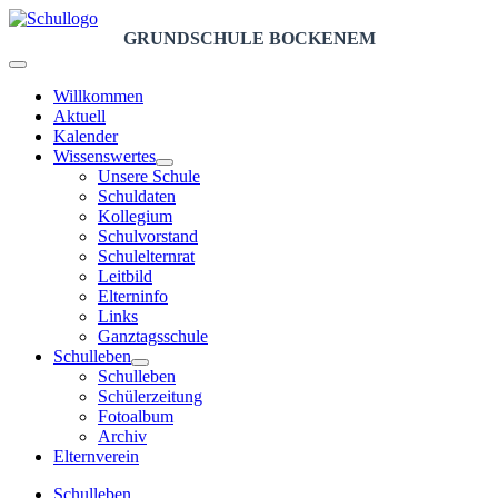
GRUNDSCHULE BOCKENEM
Willkommen
Aktuell
Kalender
Wissenswertes
Unsere Schule
Schuldaten
Kollegium
Schulvorstand
Schulelternrat
Leitbild
Elterninfo
Links
Ganztagsschule
Schulleben
Schulleben
Schülerzeitung
Fotoalbum
Archiv
Elternverein
Schulleben